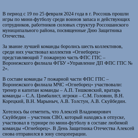
В период с 19 по 25 февраля 2024 года в г. Россошь прошли
игры по мини-футболу среди воинов запаса и действующих
сотрудников, работников силовых структур Россошанского
муниципального района, посвященные Дню Защитника
Отечества.
За звание лучшей команды боролись шесть коллективов,
среди них участвовал коллектив «Огнеборец»
представляющий 7 пожарную часть ФПС ГПС –
Воронежского филиала ФГБУ «Управление ДП ФПС ГПС №
2».
В составе команды 7 пожарной части ФПС ГПС –
Воронежского филиала МЧС «Огнеборец» участвовали:
тренер и капитан команды – А.П. Тишковский, вратарь
команды – С.А. Цимбалист, игроки – С.М. Головин, В.Н.
Корецкий, В.Н. Марыныч, А.В. Толстун, А.В. Скуйбедин.
Хотелось бы отметить, что Алексей Владимирович
Скуйбедин – участник СВО, который находясь в отпуске,
участвовал в турнире по мини-футболу в составе любимой
команды «Огнеборец». В День Защитника Отечества Алексей
снова отправился в зону спецоперации.