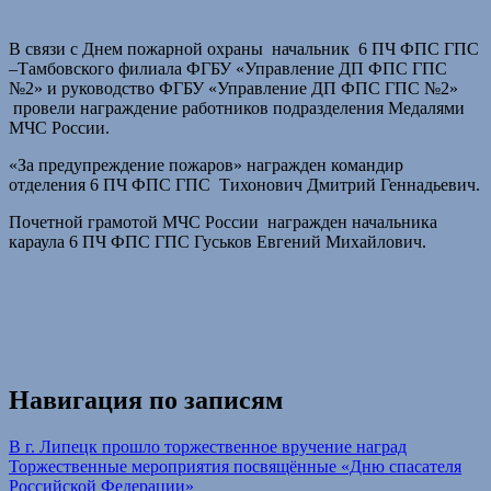
В связи с Днем пожарной охраны начальник 6 ПЧ ФПС ГПС
–Тамбовского филиала ФГБУ «Управление ДП ФПС ГПС
№2» и руководство ФГБУ «Управление ДП ФПС ГПС №2»
провели награждение работников подразделения Медалями
МЧС России.
«За предупреждение пожаров» награжден командир
отделения 6 ПЧ ФПС ГПС Тихонович Дмитрий Геннадьевич.
Почетной грамотой МЧС России награжден начальника
караула 6 ПЧ ФПС ГПС Гуськов Евгений Михайлович.
Навигация по записям
В г. Липецк прошло торжественное вручение наград
Торжественные мероприятия посвящённые «Дню спасателя
Российской Федерации»