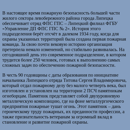
В настоящее время пожарную безопасность большей части
жилого сектора левобережного района города Липецка
обеспечивает отряд ФПС ГПС – Липецкий филиал ФГБУ
«Управление ДП ФПС ГПС № 2». История этого
подразделения берёт отсчёт в далеком 1934 году, когда для
охраны указанных территорий была создана первая пожарная
команда. За свою почти вековую историю организация
претерпела немало изменений, но стабильно развивалась. На
сегодняшний день это современное подразделение, в котором
трудится более 250 человек, готовых к выполнению самых
сложных задач по обеспечению пожарной безопасности.
В честь 90 годовщины с даты образования по инициативе
начальника Липецкого отряда Титова Сергея Владимировича,
который отдал пожарному делу без малого четверть века, был
изготовлен и установлен на территории 2 ПСЧ памятникам
огнеборцам. Памятник представляет собой двухуровневую
металлическую композицию, где на фоне металлургического
предприятия пожарные тушат огонь. Этот памятник – дань
героическому труду пожарных, их преданности профессии, а
также признательность ветеранам за огромный вклад в
становление и развитие пожарной охраны.