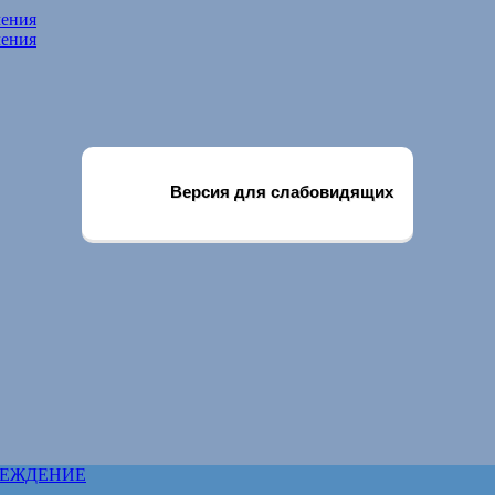
чения
чения
Версия для слабовидящих