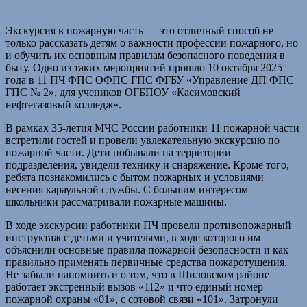
Экскурсия в пожарную часть — это отличный способ не
только рассказать детям о важности профессии пожарного, но
и обучить их основным правилам безопасного поведения в
быту. Одно из таких мероприятий прошло 10 октября 2025
года в 11 ПЧ ФПС ОФПС ГПС ФГБУ «Управление ДП ФПС
ГПС № 2», для учеников ОГБПОУ «Касимовский
нефтегазовый колледж».
В рамках 35-летия МЧС России работники 11 пожарной части
встретили гостей и провели увлекательную экскурсию по
пожарной части. Дети побывали на территории
подразделения, увидели технику и снаряжение. Кроме того,
ребята познакомились с бытом пожарных и условиями
несения караульной службы. С большим интересом
школьники рассматривали пожарные машины.
В ходе экскурсии работники ПЧ провели противопожарный
инструктаж с детьми и учителями, в ходе которого им
объяснили основные правила пожарной безопасности и как
правильно применять первичные средства пожаротушения.
Не забыли напомнить и о том, что в Шиловском районе
работает экстренный вызов «112» и что единый номер
пожарной охраны «01», с сотовой связи «101». Затронули